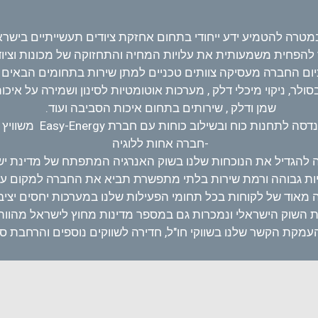
גיה מערכות אחזקה בע"מ הוקמה בשנת 2007 במטרה להטמיע ידע ייחודי בתחום אחזקת ציודי
להפחית משמעותית את עלויות המחיה והתחזוקה של מכונות וציוד
יום החברה מעסיקה צוותים טכניים למתן שירות בתחומים הבאים :
ולר, ניקוי מיכלי דלק , מערכות אוטומטיות לסינון ושמירה על איכות
שמן ודלק , שירותים בתחום איכות הסביבה ועוד.
-חברה אחות ללוגיה
להגדיל את הנוכחות שלנו בשוק האנרגיה המתפתח של מדינת י
ות גבוהה ורמת שירות בלתי מתפשרת תביא את החברה למקום עו
מאוד של לקוחות בכל תחומי הפעילות שלנו במערכות יחסים יציב
השוק הישראלי ונמכרות גם במספר מדינות מחוץ לישראל מהוות עוג
העמקת הקשר שלנו בשווקי חו"ל, חדירה לשווקים נוספים והרחבת ס