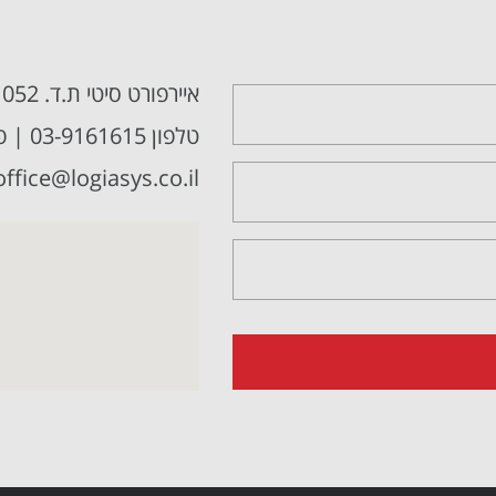
איירפורט סיטי ת.ד. 1052. מיקוד: 70100
טלפון 03-9161615 | פקס 03-9161614
office@logiasys.co.il