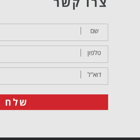
צרו קשר
שם
טלפון
דוא"ל