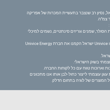
ם תעשייתיים בישראל, נסיון רב שנצבר בתעשיית המכרות של אפריקה
 צמ"ה.
 הסולר, ​שמנים וגריזים סינתטיים, נשמים למיכלי
בשנה האחרונה לוגיה יצרה שותפות למתן שירותי הנדסה לתחנות כוח ובשילוב כוחות עם חברת Easy-Energy משוויץ ו Univice ישראל הקמנו את חברת Univice Energy
שראל.
צמתי בשוק הישראלי.
ות וארוכות טווח עם כל לקוחות החברה.
ן עוצמתי לייצור כחול-לבן אותו אנו מתכוונים
ל המוצרים של לוגיה בתחום הדלק.